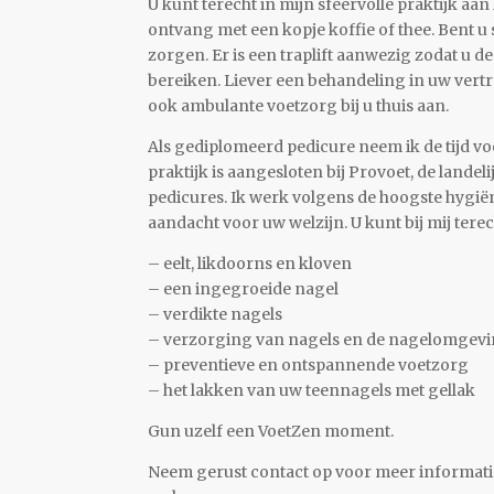
U kunt terecht in mijn sfeervolle praktijk aan
ontvang met een kopje koffie of thee. Bent u 
zorgen. Er is een traplift aanwezig zodat u de
bereiken. Liever een behandeling in uw ver
ook ambulante voetzorg bij u thuis aan.
Als gediplomeerd pedicure neem ik de tijd vo
praktijk is aangesloten bij Provoet, de landel
pedicures. Ik werk volgens de hoogste hygi
aandacht voor uw welzijn. U kunt bij mij terec
– eelt, likdoorns en kloven
– een ingegroeide nagel
– verdikte nagels
– verzorging van nagels en de nagelomgev
– preventieve en ontspannende voetzorg
– het lakken van uw teennagels met gellak
Gun uzelf een VoetZen moment.
Neem gerust contact op voor meer informati